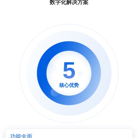
数字化解决方案
5
核心优势
功能全面