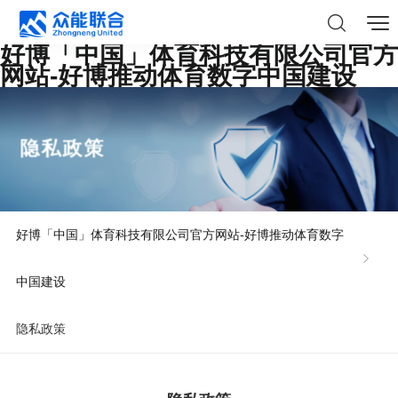
好博「中国」体育科技有限公司官方
网站-好博推动体育数字中国建设
隐私政策
好博「中国」体育科技有限公司官方网站-好博推动体育数字
中国建设
隐私政策