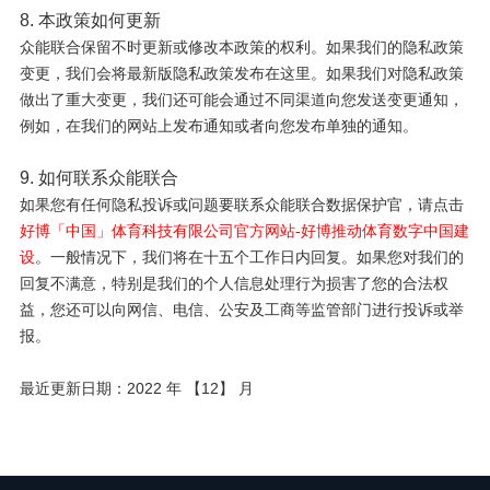
8. 本政策如何更新
众能联合保留不时更新或修改本政策的权利。如果我们的隐私政策
变更，我们会将最新版隐私政策发布在这里。如果我们对隐私政策
做出了重大变更，我们还可能会通过不同渠道向您发送变更通知，
例如，在我们的网站上发布通知或者向您发布单独的通知。
9. 如何联系众能联合
如果您有任何隐私投诉或问题要联系众能联合数据保护官，请点击
好博「中国」体育科技有限公司官方网站-好博推动体育数字中国建
设
。一般情况下，我们将在十五个工作日内回复。如果您对我们的
回复不满意，特别是我们的个人信息处理行为损害了您的合法权
益，您还可以向网信、电信、公安及工商等监管部门进行投诉或举
报。
最近更新日期：2022 年 【12】 月