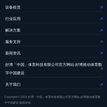
设备租赁
行业应用
解决方案
服务支持
新闻资讯
好博「中国」体育科技有限公司官方网站-好博推动体育数
字中国建设
关于我们
Copyright © 2022 好博「中国」体育科技有限公司官方网站-好博推动体育数
字中国建设 版权所有.