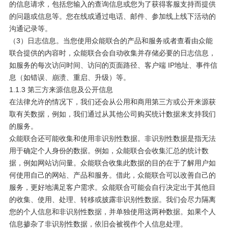
的信息请求，包括您输入的查询信息或您为了获得客服支持而提供
的问题或信息等。您在线或通过电话、邮件、参加线上线下活动的
沟通记录等。
（3）日志信息。当您使用众能联合的产品和服务或者查看由众能
联合提供的内容时，众能联合会自动收集并存储必要的日志信息，
如服务的每次访问时间、访问的页面路径、客户端 IP地址、事件信
息（如错误、崩溃、重启、升级）等。
1.1.3 第三方来源信息及公开信息
在法律允许的情况下，我们还会从公用和商用第三方或公开来源获
取有关数据，例如，我们通过从其他公司购买统计数据来支持我们
的服务。
众能联合还可能收集和使用非识别性数据。非识别性数据是指无法
用于确定个人身份的数据。例如，众能联合会收集汇总的统计数
据，例如网站访问量。众能联合收集此数据的目的在于了解用户如
何使用自己的网站、产品和服务。借此，众能联合可以改善自己的
服务，更好地满足客户需求。众能联合可能会自行决定出于其他目
的收集、使用、处理、转移或披露非识别性数据。我们会尽力隔离
您的个人信息和非识别性数据，并单独使用这两种数据。如果个人
信息掺杂了非识别性数据，依旧会被视作个人信息处理。