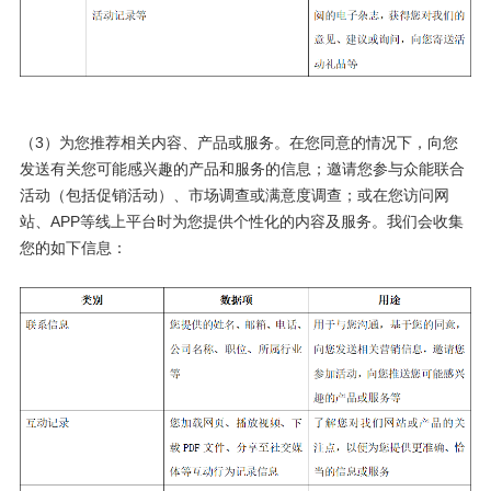
（3）为您推荐相关内容、产品或服务。在您同意的情况下，向您
发送有关您可能感兴趣的产品和服务的信息；邀请您参与众能联合
活动（包括促销活动）、市场调查或满意度调查；或在您访问网
站、APP等线上平台时为您提供个性化的内容及服务。我们会收集
您的如下信息：