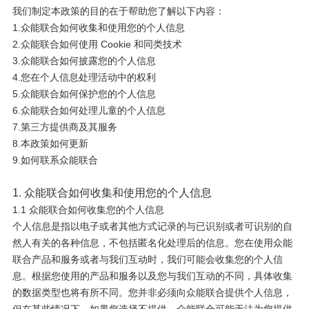
我们制定本政策的目的在于帮助您了解以下内容：
1.众能联合如何收集和使用您的个人信息
2.众能联合如何使用 Cookie 和同类技术
3.众能联合如何披露您的个人信息
4.您在个人信息处理活动中的权利
5.众能联合如何保护您的个人信息
6.众能联合如何处理儿童的个人信息
7.第三方提供商及其服务
8.本政策如何更新
9.如何联系众能联合
1. 众能联合如何收集和使用您的个人信息
1.1 众能联合如何收集您的个人信息
个人信息是指以电子或者其他方式记录的与已识别或者可识别的自
然人有关的各种信息，不包括匿名化处理后的信息。您在使用众能
联合产品和服务或者与我们互动时，我们可能会收集您的个人信
息。根据您使用的产品和服务以及您与我们互动的不同，具体收集
的数据类型也将有所不同。您并非必须向众能联合提供个人信息，
但在某些情况下，如果您选择不提供，众能联合可能无法为您提供