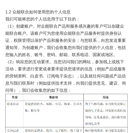
1.2 众能联合如何使用您的个人信息
我们可能将您的个人信息用于以下目的：
（1）创建账户。对众能联合产品和服务感兴趣的客户可以创建众
能联合账户。该账户可为您使用众能联合产品服务时提供身份认
证，权限管理以保护产品和服务的安全；与您联系，向您发送重要
通知等。为创建账户，我们会收集您向我们提供的个人信息，包括
您输入的姓名、账号、密码、邮箱、联系电话、国家或地区。
（2）响应您的互动要求。当您访问我们的网站，参加线上或线下
活动，要求进行变更或者要求提供您请求的信息（例如产品或服务
的营销资料、白皮书、订阅电子杂志），以及就任何问题或产品信
息与我们联系时（例如提供技术支持，向我们提供意见、建议、询
问等），我们会收集您的如下信息：