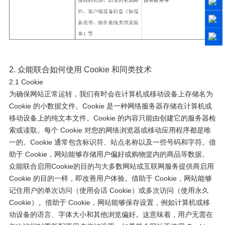
2. 众能联合如何使用 Cookie 和同类技术
2.1 Cookie
为确保网站正常运转，我们有时会在计算机或移动设备上存储名为
Cookie 的小数据文件。Cookie 是一种网络服务器存储在计算机或
移动设备上的纯文本文件。Cookie 的内容只能由创建它的服务器检
索或读取。每个 Cookie 对您的网络浏览器或移动应用程序都是唯
一的。Cookie 通常包含标识符、站点名称以及一些号码和字符。借
助于 Cookie，网站能够存储用户偏好或购物篮内的商品等数据。
众能联合启用Cookie的目的与大多数网站或互联网服务提供商启用
Cookie 的目的一样，即改善用户体验。借助于 Cookie，网站能够
记住用户的单次访问（使用会话 Cookie）或多次访问（使用永久
Cookie）。借助于 Cookie，网站能够保存设置，例如计算机或移
动设备的语言、字体大小和其他浏览偏好。这意味着，用户无需在