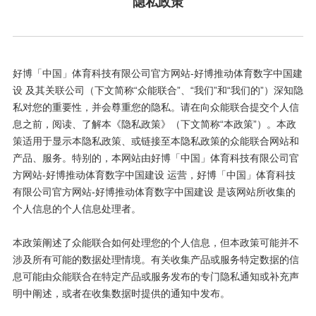
隐私政策
好博「中国」体育科技有限公司官方网站-好博推动体育数字中国建
设 及其关联公司（下文简称“众能联合”、“我们”和“我们的”）深知隐
私对您的重要性，并会尊重您的隐私。请在向众能联合提交个人信
息之前，阅读、了解本《隐私政策》（下文简称“本政策”）。本政
策适用于显示本隐私政策、或链接至本隐私政策的众能联合网站和
产品、服务。特别的，本网站由好博「中国」体育科技有限公司官
方网站-好博推动体育数字中国建设 运营，好博「中国」体育科技
有限公司官方网站-好博推动体育数字中国建设 是该网站所收集的
个人信息的个人信息处理者。
本政策阐述了众能联合如何处理您的个人信息，但本政策可能并不
涉及所有可能的数据处理情境。有关收集产品或服务特定数据的信
息可能由众能联合在特定产品或服务发布的专门隐私通知或补充声
明中阐述，或者在收集数据时提供的通知中发布。