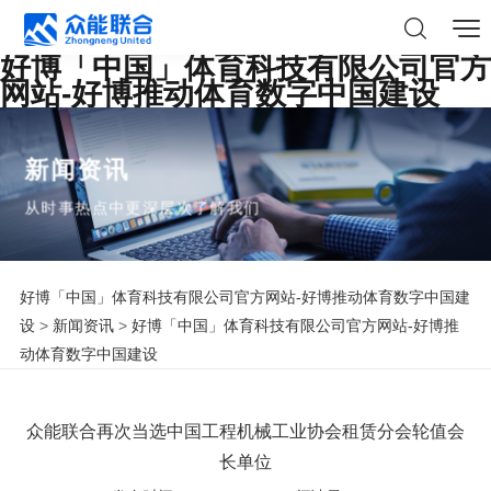
好博「中国」体育科技有限公司官方
网站-好博推动体育数字中国建设
新闻资讯
从时事热点中更深层次了解我们
好博「中国」体育科技有限公司官方网站-好博推动体育数字中国建
设
>
新闻资讯
>
好博「中国」体育科技有限公司官方网站-好博推
动体育数字中国建设
众能联合再次当选中国工程机械工业协会租赁分会轮值会
长单位