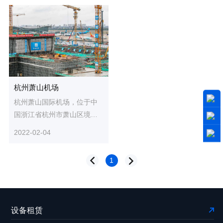
杭州萧山机场
杭州萧山国际机场，位于中
国浙江省杭州市萧山区境
内，距市中心27公里，为4F
2022-02-04
级民用运输机场，是中国十
二大干...
1
设备租赁