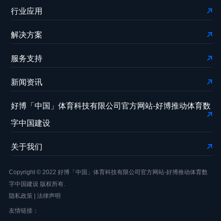
行业应用
解决方案
服务支持
新闻资讯
好博「中国」体育科技有限公司官方网站-好博推动体育数
字中国建设
关于我们
Copyright © 2022 好博「中国」体育科技有限公司官方网站-好博推动体育数
字中国建设 版权所有.
隐私政策
|
法律声明
友情链接：