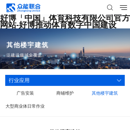
好博「中国」体育科技有限公司官方
网站-好博推动体育数字中国建设
其他楼宇建筑
泛建设领域全覆盖
行业应用
广告安装
商铺维护
其他楼宇建筑
大型商业体日常作业