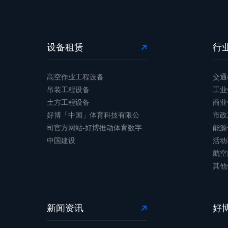
设备租赁
行
高空作业工程设备
交通
吊装工程设备
工业
土方工程设备
商业
好博「中国」体育科技有限公
市政
司官方网站-好博推动体育数字
能源
中国建设
活动
航空
其他
新闻资讯
好