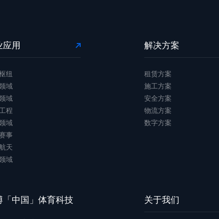
业应用
解决方案
枢纽
租赁方案
领域
施工方案
领域
安全方案
工程
物流方案
领域
数字方案
赛事
航天
领域
博「中国」体育科技
关于我们